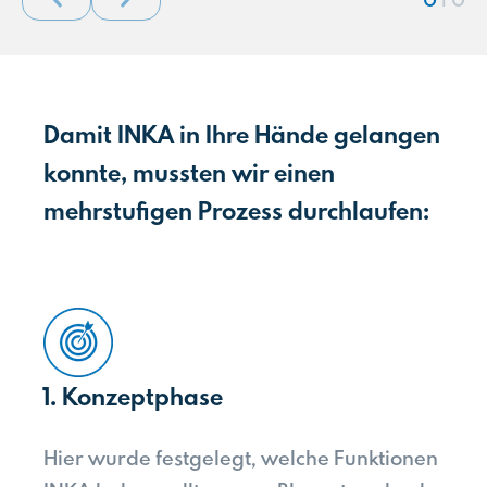
Previous slide
Next slide
oder ergänzend zu Ihren Medikamenten.
Damit INKA in Ihre Hände gelangen
konnte, mussten wir einen
mehrstufigen Prozess durchlaufen:
1. Konzeptphase
Hier wurde festgelegt, welche Funktionen